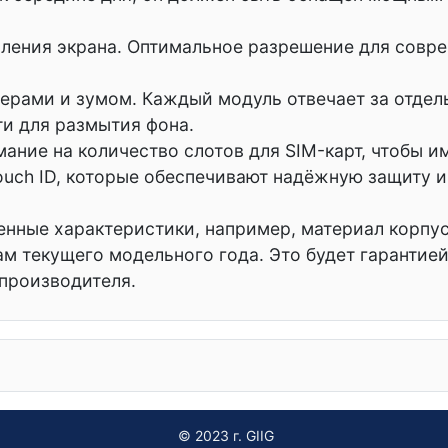
ения экрана. Оптимальное разрешение для совреме
рами и зумом. Каждый модуль отвечает за отдель
и для размытия фона.
ание на количество слотов для SIM-карт, чтобы 
Touch ID, которые обеспечивают надёжную защиту 
енные характеристики, например, материал корпу
м текущего модельного года. Это будет гарантией 
 производителя.
рсии
© 2023 г. GIIG