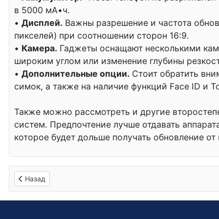
в 5000 мА•ч.
•
Дисплей.
Важны разрешение и частота обновл
пикселей) при соотношении сторон 16:9.
•
Камера.
Гаджеты оснащают несколькими каме
широким углом или изменение глубины резкост
•
Дополнительные опции.
Стоит обратить вним
симок, а также на наличие функций Face ID и 
Также можно рассмотреть и другие второстеп
систем. Предпочтение лучше отдавать аппарата
которое будет дольше получать обновление от
Предыдущий: Поэтапное обновление Windows до новой ве
Назад