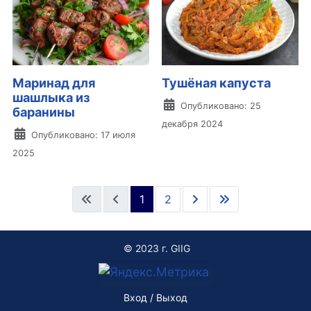
Маринад для
Тушёная капуста
шашлыка из
Информация о материа
Опубликовано: 25
баранины
декабря 2024
Информация о материале
Опубликовано: 17 июля
2025
1
2
© 2023 г. GIIG
Вход / Выход