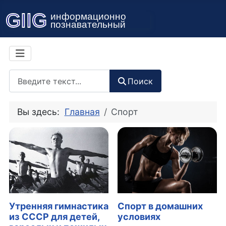
Поиск
Поиск
Вы здесь:
Главная
Спорт
Утренняя гимнастика
Спорт в домашних
из СССР для детей,
условиях