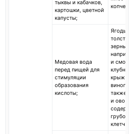
тыквы и кабачков,
копченос
картошки, цветной
капусты;
Ягоды, 
толстую
зернышк
наприме
Медовая вода
и сморо
перед пищей для
клубника
стимуляции
крыжовни
образования
виноград
кислоты;
также ф
и овощны
содерж
грубово
клетчатк