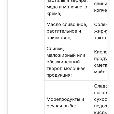
пастилы и зефира,
свинины 
меда и молочного
копченос
крема;
Масло сливочное,
Соленую
растительное и
жирную 
оливковое;
также ик
Сливки,
Кисломо
маложирный или
продукц
обезжиренный
сметану 
творог, молочная
майонез
продукция;
Сладост
шоколад
Морепродукты и
сухофру
речная рыба;
недозре
кислых я