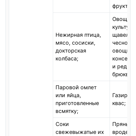
фруктов;
Овощны
культуры
Нежирная птица,
щавеля и
мясо, сосиски,
чеснока 
докторская
овощны
колбаса;
консерво
и редиск
брюквы и
Паровой омлет
или яйца,
Газировк
приготовленные
квас;
всмятку;
Соки
Пряные 
свежевыжатые их
вроде хр