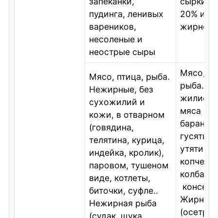
запеканки,
сырки, с
пудинга, ленивых
20% и б
вареников,
жирност
несоленые и
неострые сыры
Мясо, пт
Мясо, птица, рыба.
рыба. Ж
Нежирные, без
жилисты
сухожилий и
мяса (св
кожи, в отварном
баранина
(говядина,
гусятина
телятина, курица,
утятина)
индейка, кролик),
копченос
паровом, тушеном
колбасы,
виде, котлеты,
консерв
биточки, суфле..
Жирная 
Нежирная рыба
(осетрин
(судак, щука,