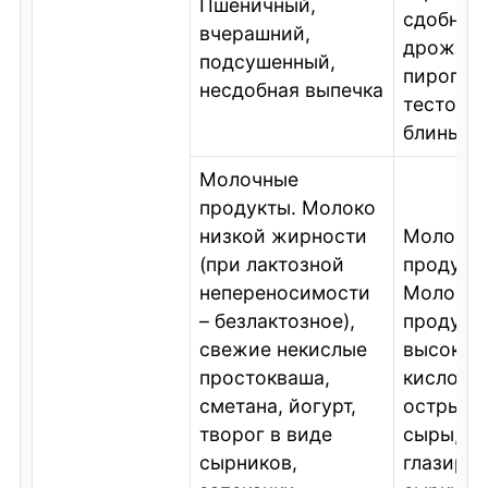
Пшеничный,
сдобная 
вчерашний,
дрожже
подсушенный,
пироги, 
несдобная выпечка
тесто, в
блины
Молочные
продукты. Молоко
низкой жирности
Молочн
(при лактозной
продукт
непереносимости
Молочн
– безлактозное),
продукт
свежие некислые
высокой
простокваша,
кислотн
сметана, йогурт,
острые 
творог в виде
сыры,
сырников,
глазиро