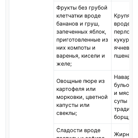
Фрукты без грубой
клетчатки вроде
Крупяны
бананов и груш,
вроде б
запеченных яблок,
перловки
приготовленные из
кукурузы
них компоты и
ячневой 
варенья, кисели и
пшена;
желе;
Наварис
Овощные пюре из
бульоны
картофеля или
и мяса, 
морковки, цветной
супы или
капусты или
традици
свеклы;
борщ;
Сладости вроде
Жирное 