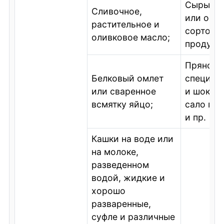
Сыры со
Сливочное,
или ост
растительное и
сортов, 
оливковое масло;
продукц
Пряност
Белковый омлет
специи, 
или сваренное
и шокола
всмятку яйцо;
сало го
и пр.
Кашки на воде или
на молоке,
разведенном
водой, жидкие и
хорошо
разваренные,
суфле и различные