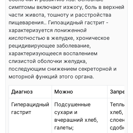
симптомы включают изжогу, боль в верхней
части живота, тошноту и расстройства
пищеварения.. Гипоацидный гастрит -
характеризуется
пониженной
кислотностью
в желудке, хроническое
рецидивирующее заболевание,
характеризующееся воспалением
слизистой оболочки желудка,
последующим снижением секреторной и
моторной функций этого органа.
Диагноз
Можно
Запреще
Гиперацидный
Подсушенные
Теплый,
гастрит
сухари и
хлеб, вы
вчерашний хлеб,
слоеног
галеты;
сдобного