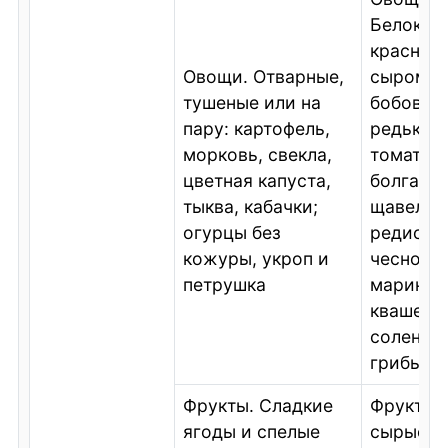
Белокоч
красная 
Овощи. Отварные,
сыром в
тушеные или на
бобовые,
пару: картофель,
редька, 
морковь, свекла,
томаты,
цветная капуста,
болгарск
тыква, кабачки;
щавель, 
огурцы без
редис, л
кожуры, укроп и
чеснок, 
петрушка
маринов
квашенн
соленые
грибы
Фрукты. Сладкие
Фрукты. 
ягоды и спелые
сырые н