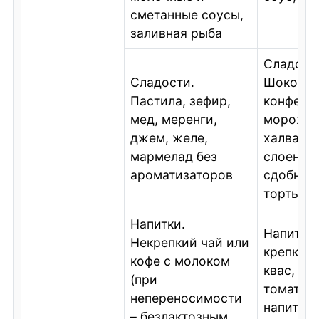
сметанные соусы,
заливная рыба
Сладост
Сладости.
Шоколад
Пастила, зефир,
конфеты
мед, меренги,
морожен
джем, желе,
халва, и
мармелад без
слоеного
ароматизаторов
сдобного
торты
Напитки.
Напитки
Некрепкий чай или
крепкий 
кофе с молоком
квас, пи
(при
томатный
непереносимости
напитки 
– безлактозным