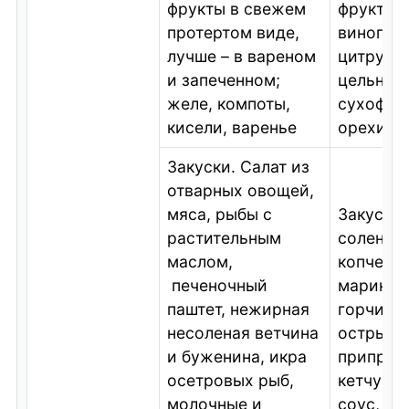
фрукты в свежем
фрукты и
протертом виде,
виноград
лучше – в вареном
цитрусо
и запеченном;
цельные
желе, компоты,
сухофру
кисели, варенье
орехи
Закуски. Салат из
отварных овощей,
мяса, рыбы с
Закуски.
растительным
соленые
маслом,
копченос
печеночный
маринад
паштет, нежирная
горчица,
несоленая ветчина
острые 
и буженина, икра
приправы
осетровых рыб,
кетчуп, 
молочные и
соус, пе