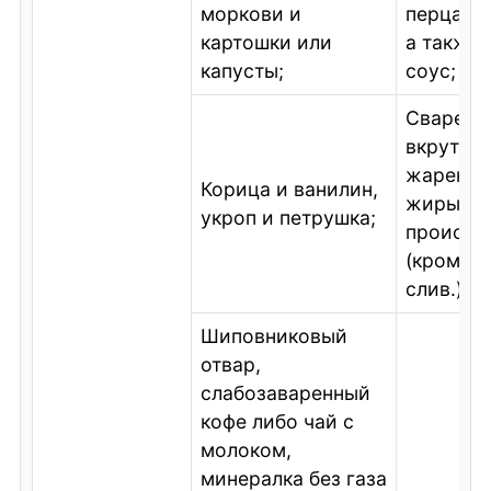
моркови и
перца и 
картошки или
а также
капусты;
соус;
Сваренн
вкрутую
жаренны
Корица и ванилин,
жиры жи
укроп и петрушка;
происхо
(кроме 
слив.).
Шиповниковый
отвар,
слабозаваренный
кофе либо чай с
молоком,
минералка без газа