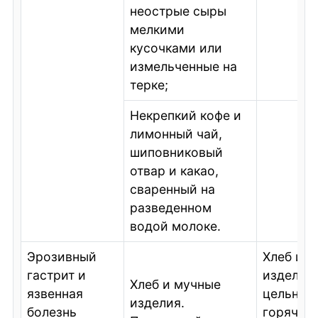
неострые сыры
мелкими
кусочками или
измельченные на
терке;
Некрепкий кофе и
лимонный чай,
шиповниковый
отвар и какао,
сваренный на
разведенном
водой молоке.
Эрозивный
Хлеб и 
гастрит и
изделия.
Хлеб и мучные
язвенная
цельноз
изделия.
болезнь
горячий,