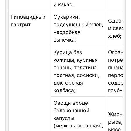
и какао.
Гипоацидный
Сухарики,
Сдобная
гастрит
подсушенный хлеб,
и свежи
несдобная
хлеб;
выпечка;
Курица без
Огранич
кожицы, куриная
потребл
печень, телятина
пшена, б
постная, сосиски,
перловки
докторская
содерж
колбаса;
грубые в
Овощи вроде
белокочанной
Жирная 
капусты
рыба, ж
(мелконарезанная),
мясо и к