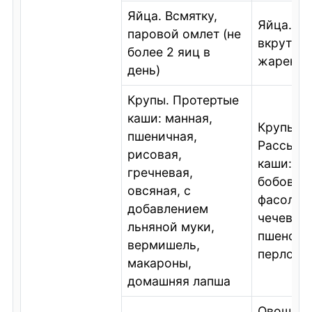
Яйца. Всмятку,
Яйца. С
паровой омлет (не
вкрутую,
более 2 яиц в
жареный
день)
Крупы. Протертые
каши: манная,
Крупы.
пшеничная,
Рассыпч
рисовая,
каши: ку
гречневая,
бобовая 
овсяная, с
фасоль,
добавлением
чечевица
льняной муки,
пшено, я
вермишель,
перлова
макароны,
домашняя лапша
Овощи.