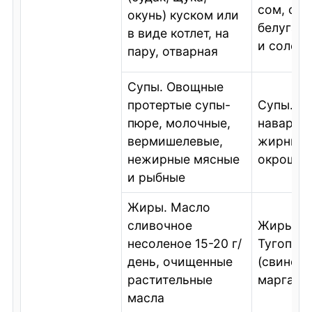
сом, сев
окунь) куском или
белуга),
в виде котлет, на
и солена
пару, отварная
Супы. Овощные
протертые супы-
Супы. К
пюре, молочные,
наварис
вермишелевые,
жирные 
нежирные мясные
окрошка
и рыбные
Жиры. Масло
сливочное
Жиры.
несоленое 15-20 г/
Тугопла
день, очищенные
(свиной,
растительные
маргарин
масла