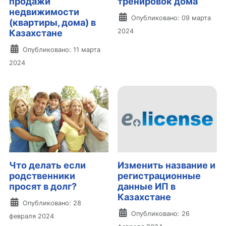
продажи
тренировок дома
недвижимости
Информация о материа
Опубликовано: 09 марта
(квартиры, дома) в
2024
Казахстане
Информация о материале
Опубликовано: 11 марта
2024
Что делать если
Изменить название и
родственники
регистрационные
просят в долг?
данные ИП в
Казахстане
Информация о материале
Опубликовано: 28
Информация о материа
Опубликовано: 26
февраля 2024